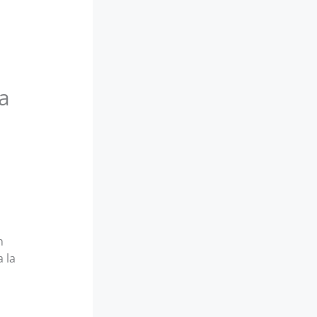
a
n
 la