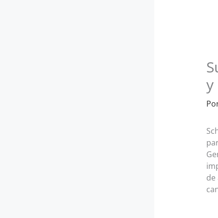
S
y
Po
Sch
par
Gen
imp
de 
can