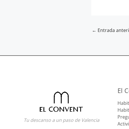
←
Entrada anter
El 
Habi
Habit
Preg
Tu descanso a un paso de Valencia
Activ