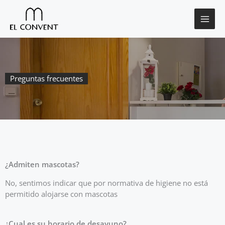
Ir
al
contenido
Preguntas frecuentes
¿Admiten mascotas?
No, sentimos indicar que por normativa de higiene no está
permitido alojarse con mascotas
¿Cual es su horario de desayuno?